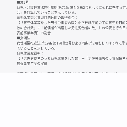
■第2号
育児・介護休業法施行規則 第71条 第4項 第2号もしくはそれに準ず
合」を計算していることを示している。
育児休業等と育児目的休暇の取得割合：
【「育児休業等をした男性労働者の数と小学校就学前の子の育児を目的
数の合計数」÷「配偶者が出産した男性労働者の数」】の公表を行う日
表前事業年度）の割合
■女活法
女性活躍推進法 第19条 第1項 第2号および同条 第2項もしくはそれ
ていることを示している。
育児休業取得率：
【「男性労働者のうち育児休業をした数」÷「男性労働者のうち配偶者
最近事業年度の実績
※育児休業等とは、育児・介護休業法に規定する以下の休業のこと
・育児休業（産後パパ育休を含む）
・法第23条第2項（３歳未満の子を育てる労働者について所定労働時間
務）又は第24条第１項（小学校就学前の子を育てる労働者に関する努
業に関する制度に準ずる措置を講じた場合は、その措置に基づく休業
＜備考＞
・有価証券報告書内で算出根拠法令が明示されていなかったものについ
いる場合があります
・育児・介護休業法施行規則 第71条 第4項の第1号と第2号の数値がど
を記載しています