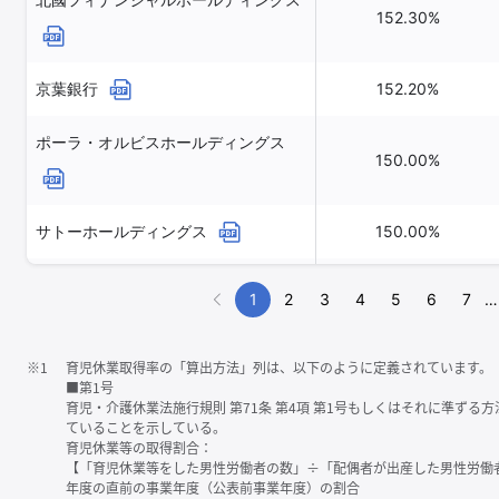
152.30%
京葉銀行
152.20%
ポーラ・オルビスホールディングス
150.00%
サトーホールディングス
150.00%
エノモト
150.00%
1
2
3
4
5
6
7
…
※1
育児休業取得率の「算出方法」列は、以下のように定義されています。
■第1号
育児・介護休業法施行規則 第71条 第4項 第1号もしくはそれに準ず
ていることを示している。
育児休業等の取得割合：
【「育児休業等をした男性労働者の数」÷「配偶者が出産した男性労働
年度の直前の事業年度（公表前事業年度）の割合