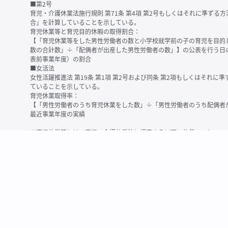
■第2号
育児・介護休業法施行規則 第71条 第4項 第2号もしくはそれに準ず
合」を計算していることを示している。
育児休業等と育児目的休暇の取得割合：
【「育児休業等をした男性労働者の数と小学校就学前の子の育児を目的
数の合計数」÷「配偶者が出産した男性労働者の数」】の公表を行う日
表前事業年度）の割合
■女活法
女性活躍推進法 第19条 第1項 第2号および同条 第2項もしくはそれ
ていることを示している。
育児休業取得率：
【「男性労働者のうち育児休業をした数」÷「男性労働者のうち配偶者
最近事業年度の実績
※育児休業等とは、育児・介護休業法に規定する以下の休業のこと
・育児休業（産後パパ育休を含む）
・法第23条第2項（３歳未満の子を育てる労働者について所定労働時間
務）又は第24条第１項（小学校就学前の子を育てる労働者に関する努
業に関する制度に準ずる措置を講じた場合は、その措置に基づく休業
＜備考＞
・有価証券報告書内で算出根拠法令が明示されていなかったものについ
いる場合があります
・育児・介護休業法施行規則 第71条 第4項の第1号と第2号の数値がど
を記載しています