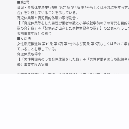
■第2号
育児・介護休業法施行規則 第71条 第4項 第2号もしくはそれに準ず
合」を計算していることを示している。
育児休業等と育児目的休暇の取得割合：
【「育児休業等をした男性労働者の数と小学校就学前の子の育児を目的
数の合計数」÷「配偶者が出産した男性労働者の数」】の公表を行う日
表前事業年度）の割合
■女活法
女性活躍推進法 第19条 第1項 第2号および同条 第2項もしくはそれ
ていることを示している。
育児休業取得率：
【「男性労働者のうち育児休業をした数」÷「男性労働者のうち配偶者
最近事業年度の実績
※育児休業等とは、育児・介護休業法に規定する以下の休業のこと
・育児休業（産後パパ育休を含む）
・法第23条第2項（３歳未満の子を育てる労働者について所定労働時間
務）又は第24条第１項（小学校就学前の子を育てる労働者に関する努
業に関する制度に準ずる措置を講じた場合は、その措置に基づく休業
＜備考＞
・有価証券報告書内で算出根拠法令が明示されていなかったものについ
いる場合があります
・育児・介護休業法施行規則 第71条 第4項の第1号と第2号の数値がど
を記載しています