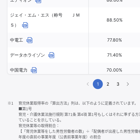
ジェイ・エム・エス（称号 ＪＭ
88.50%
Ｓ）
中電工
77.80%
データホライゾン
71.40%
中国電力
70.00%
1
2
3
※1
育児休業取得率の「算出方法」列は、以下のように定義されています。
■第1号
育児・介護休業法施行規則 第71条 第4項 第1号もしくはそれに準ず
ていることを示している。
育児休業等の取得割合：
【「育児休業等をした男性労働者の数」÷「配偶者が出産した男性労働
年度の直前の事業年度（公表前事業年度）の割合