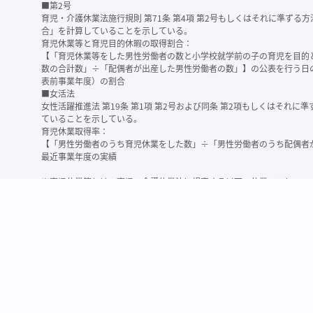
■第2号
育児・介護休業法施行規則 第71条 第4項 第2号もしくはそれに準ず
合」を計算していることを示している。
育児休業等と育児目的休暇の取得割合：
【「育児休業等をした男性労働者の数と小学校就学前の子の育児を目的
数の合計数」÷「配偶者が出産した男性労働者の数」】の公表を行う日
表前事業年度）の割合
■女活法
女性活躍推進法 第19条 第1項 第2号および同条 第2項もしくはそれ
ていることを示している。
育児休業取得率：
【「男性労働者のうち育児休業をした数」÷「男性労働者のうち配偶者
最近事業年度の実績
※育児休業等とは、育児・介護休業法に規定する以下の休業のこと
・育児休業（産後パパ育休を含む）
・法第23条第2項（３歳未満の子を育てる労働者について所定労働時間
務）又は第24条第１項（小学校就学前の子を育てる労働者に関する努
業に関する制度に準ずる措置を講じた場合は、その措置に基づく休業
＜備考＞
・有価証券報告書内で算出根拠法令が明示されていなかったものについ
いる場合があります
・育児・介護休業法施行規則 第71条 第4項の第1号と第2号の数値がど
を記載しています