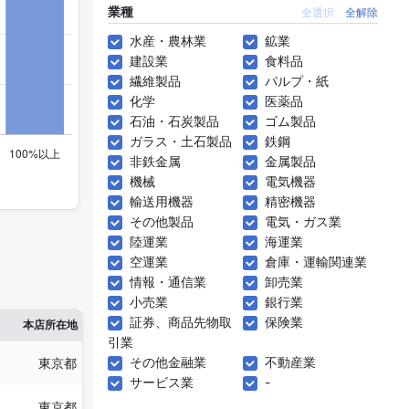
業種
全選択
全解除
水産・農林業
鉱業
建設業
食料品
繊維製品
パルプ・紙
化学
医薬品
石油・石炭製品
ゴム製品
ガラス・土石製品
鉄鋼
非鉄金属
金属製品
機械
電気機器
輸送用機器
精密機器
その他製品
電気・ガス業
陸運業
海運業
空運業
倉庫・運輸関連業
情報・通信業
卸売業
小売業
銀行業
証券、商品先物取
保険業
※1
※2
本店所在地
従業員数
臨時従業員数
引業
その他金融業
不動産業
東京都
1,155人
-
サービス業
-
東京都
7,911人
-