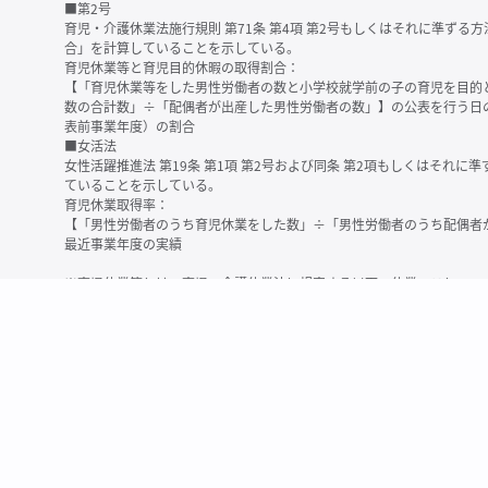
■第2号
育児・介護休業法施行規則 第71条 第4項 第2号もしくはそれに準ず
合」を計算していることを示している。
育児休業等と育児目的休暇の取得割合：
【「育児休業等をした男性労働者の数と小学校就学前の子の育児を目的
数の合計数」÷「配偶者が出産した男性労働者の数」】の公表を行う日
表前事業年度）の割合
■女活法
女性活躍推進法 第19条 第1項 第2号および同条 第2項もしくはそれ
ていることを示している。
育児休業取得率：
【「男性労働者のうち育児休業をした数」÷「男性労働者のうち配偶者
最近事業年度の実績
※育児休業等とは、育児・介護休業法に規定する以下の休業のこと
・育児休業（産後パパ育休を含む）
・法第23条第2項（３歳未満の子を育てる労働者について所定労働時間
務）又は第24条第１項（小学校就学前の子を育てる労働者に関する努
業に関する制度に準ずる措置を講じた場合は、その措置に基づく休業
＜備考＞
・有価証券報告書内で算出根拠法令が明示されていなかったものについ
いる場合があります
・育児・介護休業法施行規則 第71条 第4項の第1号と第2号の数値がど
を記載しています