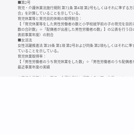
■第2号
育児・介護休業法施行規則 第71条 第4項 第2号もしくはそれに準ず
合」を計算していることを示している。
育児休業等と育児目的休暇の取得割合：
【「育児休業等をした男性労働者の数と小学校就学前の子の育児を目的
数の合計数」÷「配偶者が出産した男性労働者の数」】の公表を行う日
表前事業年度）の割合
■女活法
女性活躍推進法 第19条 第1項 第2号および同条 第2項もしくはそれ
ていることを示している。
育児休業取得率：
【「男性労働者のうち育児休業をした数」÷「男性労働者のうち配偶者
最近事業年度の実績
※育児休業等とは、育児・介護休業法に規定する以下の休業のこと
・育児休業（産後パパ育休を含む）
・法第23条第2項（３歳未満の子を育てる労働者について所定労働時間
務）又は第24条第１項（小学校就学前の子を育てる労働者に関する努
業に関する制度に準ずる措置を講じた場合は、その措置に基づく休業
＜備考＞
・有価証券報告書内で算出根拠法令が明示されていなかったものについ
いる場合があります
・育児・介護休業法施行規則 第71条 第4項の第1号と第2号の数値がど
を記載しています