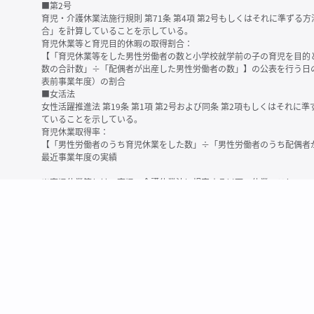
■第2号
育児・介護休業法施行規則 第71条 第4項 第2号もしくはそれに準ず
合」を計算していることを示している。
育児休業等と育児目的休暇の取得割合：
【「育児休業等をした男性労働者の数と小学校就学前の子の育児を目的
数の合計数」÷「配偶者が出産した男性労働者の数」】の公表を行う日
表前事業年度）の割合
■女活法
女性活躍推進法 第19条 第1項 第2号および同条 第2項もしくはそれ
ていることを示している。
育児休業取得率：
【「男性労働者のうち育児休業をした数」÷「男性労働者のうち配偶者
最近事業年度の実績
※育児休業等とは、育児・介護休業法に規定する以下の休業のこと
・育児休業（産後パパ育休を含む）
・法第23条第2項（３歳未満の子を育てる労働者について所定労働時間
務）又は第24条第１項（小学校就学前の子を育てる労働者に関する努
業に関する制度に準ずる措置を講じた場合は、その措置に基づく休業
＜備考＞
・有価証券報告書内で算出根拠法令が明示されていなかったものについ
いる場合があります
・育児・介護休業法施行規則 第71条 第4項の第1号と第2号の数値がど
を記載しています