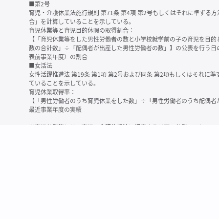
■第2号
育児・介護休業法施行規則 第71条 第4項 第2号もしくはそれに準ず
合」を計算していることを示している。
育児休業等と育児目的休暇の取得割合：
【「育児休業等をした男性労働者の数と小学校就学前の子の育児を目的
数の合計数」÷「配偶者が出産した男性労働者の数」】の公表を行う日
表前事業年度）の割合
■女活法
女性活躍推進法 第19条 第1項 第2号および同条 第2項もしくはそれ
ていることを示している。
育児休業取得率：
【「男性労働者のうち育児休業をした数」÷「男性労働者のうち配偶者
最近事業年度の実績
※育児休業等とは、育児・介護休業法に規定する以下の休業のこと
・育児休業（産後パパ育休を含む）
・法第23条第2項（３歳未満の子を育てる労働者について所定労働時間
務）又は第24条第１項（小学校就学前の子を育てる労働者に関する努
業に関する制度に準ずる措置を講じた場合は、その措置に基づく休業
＜備考＞
・有価証券報告書内で算出根拠法令が明示されていなかったものについ
いる場合があります
・育児・介護休業法施行規則 第71条 第4項の第1号と第2号の数値がど
を記載しています